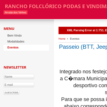
RANCHO FOLCLÓRICO PODAS E VINDIM
Arruda dos Vinhos
MENU
XML Parsing Error at 1:751. E
Bem Vindo
Home
Eventos
Modalidades
Passeio (BTT, Jee
Eventos
NEWSLETTER
Integrado nos fest
a C�mara Municipal
desportivo co
Para que se possa i
abaixo correspon