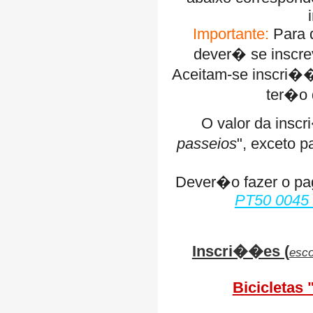
Importante:
Para q
dever� se inscre
Aceitam-se inscri�
ter�o 
O valor da insc
passeios
", exceto 
Dever�o fazer o pa
PT50 0045
Inscri��es (
esco
Bicicletas