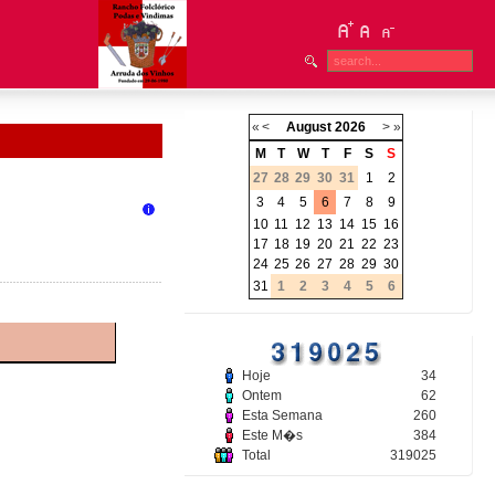
«
<
August
2026
>
»
M
T
W
T
F
S
S
27
28
29
30
31
1
2
3
4
5
6
7
8
9
10
11
12
13
14
15
16
17
18
19
20
21
22
23
24
25
26
27
28
29
30
31
1
2
3
4
5
6
Hoje
34
Ontem
62
Esta Semana
260
Este M�s
384
Total
319025