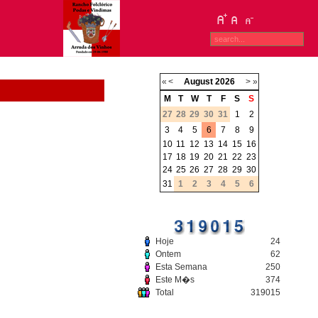
«
<
August
2026
>
»
M
T
W
T
F
S
S
27
28
29
30
31
1
2
3
4
5
6
7
8
9
10
11
12
13
14
15
16
17
18
19
20
21
22
23
24
25
26
27
28
29
30
31
1
2
3
4
5
6
Hoje
24
Ontem
62
Esta Semana
250
Este M�s
374
Total
319015