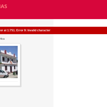
MAS
r at 1:751. Error 9: Invalid character
fica